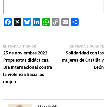
Fa
X
Bl
Li
W
C
E
C
ce
u
n
h
o
m
o
b
es
ke
at
p
ai
m
o
ky
dI
sA
y
l
p
Navegación
Entrada
E
ENTRADA ANTERIOR
ENTRADA SIGUIENTE
de
o
n
p
Li
ar
anterior:
s
25 de noviembre 2022 |
Solidaridad con las
entradas
k
p
n
tir
Propuestas didácticas.
mujeres de Castilla y
k
Día Internacional contra
León
la violencia hacia las
mujeres
Mario Padilla