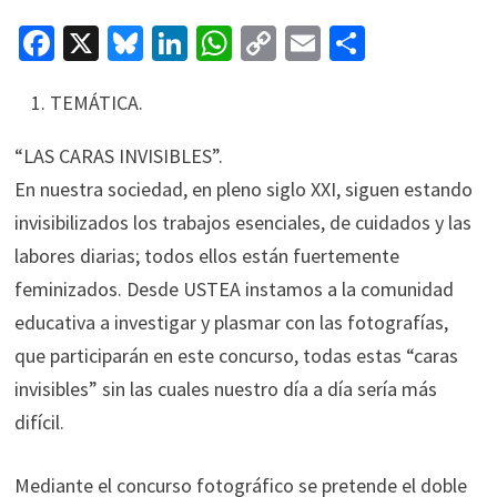
Fa
X
Bl
Li
W
C
E
C
ce
u
n
h
o
m
o
TEMÁTICA.
b
es
ke
at
p
ai
m
o
ky
dI
sA
y
l
p
“LAS CARAS INVISIBLES”.
o
n
p
Li
ar
En nuestra sociedad, en pleno siglo XXI, siguen estando
k
p
n
tir
invisibilizados los trabajos esenciales, de cuidados y las
k
labores diarias; todos ellos están fuertemente
feminizados. Desde USTEA instamos a la comunidad
educativa a investigar y plasmar con las fotografías,
que participarán en este concurso, todas estas “caras
invisibles” sin las cuales nuestro día a día sería más
difícil.
Mediante el concurso fotográfico se pretende el doble