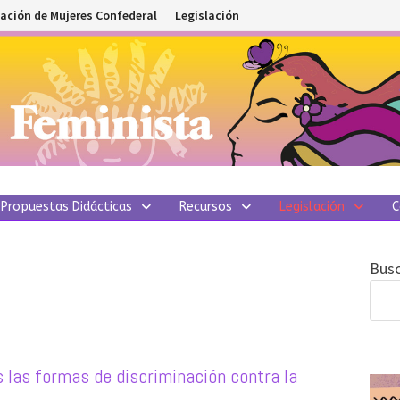
ación de Mujeres Confederal
Legislación
Propuestas Didácticas
Recursos
Legislación
C
Busc
s las formas de discriminación contra la
m