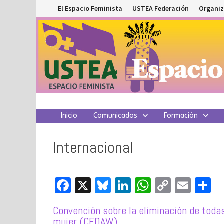
Saltar
El Espacio Feminista
USTEA Federación
Organiz
al
contenido
Inicio
Comunicados
Formación
Internacional
Fa
X
Bl
Li
W
C
E
C
ce
u
n
h
o
m
o
Convención sobre la eliminación de toda
b
es
ke
at
p
ai
mujer (CEDAW)