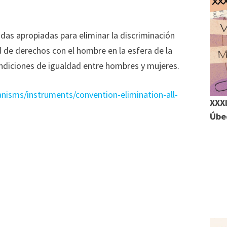
r
as apropiadas para eliminar la discriminación
r
ad de derechos con el hombre en la esfera de la
ondiciones de igualdad entre hombres y mujeres.
nisms/instruments/convention-elimination-all-
XXXI
Úbed
cional
m
r
r