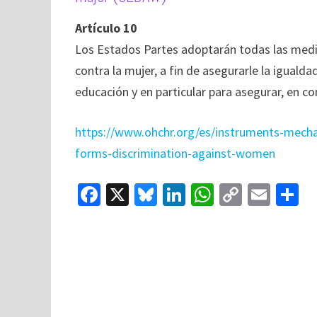
o
ky
dI
sA
y
l
p
Artículo 10
o
n
p
Li
a
Los Estados Partes adoptarán todas las medid
k
p
n
ti
contra la mujer, a fin de asegurarle la iguald
k
educación y en particular para asegurar, en c
https://www.ohchr.org/es/instruments-mecha
:
forms-discrimination-against-women
Interna
Fa
X
Bl
Li
W
C
E
C
ce
u
n
h
o
m
o
b
es
ke
at
p
ai
o
ky
dI
sA
y
l
p
o
n
p
Li
a
k
p
n
ti