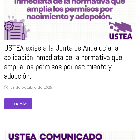
USTEA exige a la Junta de Andalucía la
aplicación inmediata de la normativa que
amplia los permisos por nacimiento y
adopción.
23 de octubre de 2025
USTEA
LEER MÁS
EXIGE
A
LA
JUNTA
DE
ANDALUCÍA
LA
APLICACIÓN