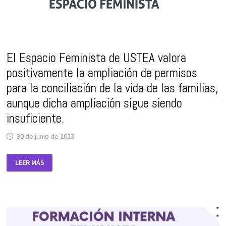
El Espacio Feminista de USTEA valora
positivamente la ampliación de permisos
para la conciliación de la vida de las familias,
aunque dicha ampliación sigue siendo
insuficiente.
30 de junio de 2023
EL
LEER MÁS
ESPACIO
FEMINISTA
DE
USTEA
VALORA
POSITIVAMENTE
LA
AMPLIACIÓN
DE