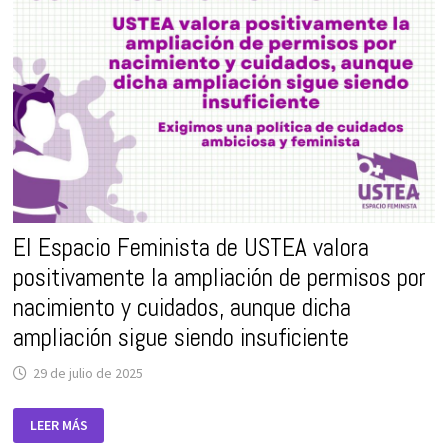
INMEDIATA
DE
LA
NORMATIVA
QUE
AMPLIA
LOS
PERMISOS
POR
NACIMIENTO
Y
ADOPCIÓN.
El Espacio Feminista de USTEA valora
positivamente la ampliación de permisos por
nacimiento y cuidados, aunque dicha
ampliación sigue siendo insuficiente
29 de julio de 2025
EL
LEER MÁS
ESPACIO
FEMINISTA