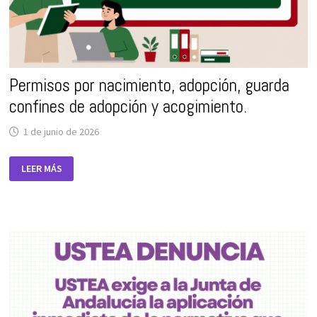
Permisos por nacimiento, adopción, guarda
confines de adopción y acogimiento.
1 de junio de 2026
PERMISOS
LEER MÁS
POR
NACIMIENTO,
ADOPCIÓN,
GUARDA
CONFINES
DE
ADOPCIÓN
Y
ACOGIMIENTO.