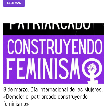
COMOCOEDUCAMOS
LEER MÁS
Nº
7,
BOLETÍN
PARA
LA
IGUALDAD
Y
LA
COEDUCACIÓN
8 de marzo. Día Internacional de las Mujeres.
«Demoler el patriarcado construyendo
feminismo»