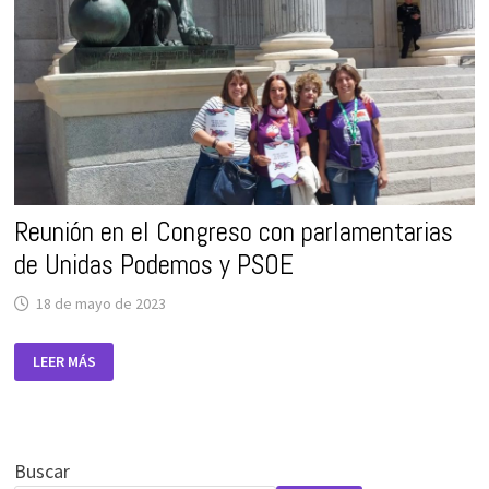
Reunión en el Congreso con parlamentarias
de Unidas Podemos y PSOE
18 de mayo de 2023
REUNIÓN
LEER MÁS
EN
EL
CONGRESO
CON
PARLAMENTARIAS
DE
UNIDAS
Buscar
PODEMOS