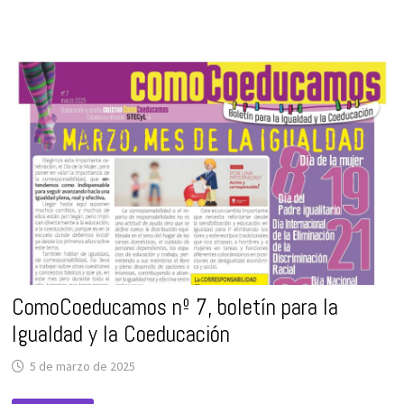
DE
USTEA
VALORA
POSITIVAMENTE
LA
AMPLIACIÓN
DE
PERMISOS
POR
NACIMIENTO
Y
CUIDADOS,
AUNQUE
DICHA
AMPLIACIÓN
SIGUE
SIENDO
INSUFICIENTE
ComoCoeducamos nº 7, boletín para la
Igualdad y la Coeducación
5 de marzo de 2025