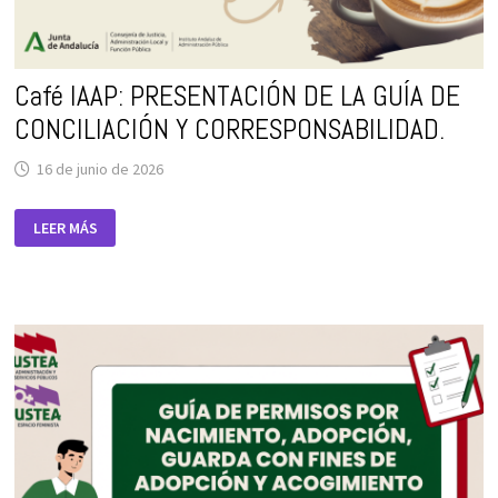
Café IAAP: PRESENTACIÓN DE LA GUÍA DE
CONCILIACIÓN Y CORRESPONSABILIDAD.
16 de junio de 2026
CAFÉ
LEER MÁS
IAAP:
PRESENTACIÓN
DE
LA
GUÍA
DE
CONCILIACIÓN
Y
CORRESPONSABILIDAD.