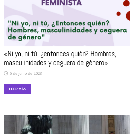
PERMISOS
PARA
LA
CONCILIACIÓN
DE
LA
VIDA
DE
LAS
FAMILIAS,
AUNQUE
DICHA
«Ni yo, ni tú, ¿entonces quién? Hombres,
AMPLIACIÓN
SIGUE
SIENDO
masculinidades y ceguera de género»
INSUFICIENTE.
5 de junio de 2023
«NI
LEER MÁS
YO,
NI
TÚ,
¿ENTONCES
QUIÉN?
HOMBRES,
MASCULINIDADES
Y
CEGUERA
DE
GÉNERO»