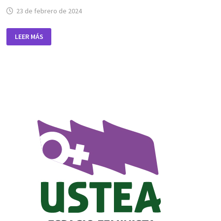
23 de febrero de 2024
8
LEER MÁS
DE
MARZO.
DÍA
INTERNACIONAL
DE
LAS
MUJERES.
«DEMOLER
EL
PATRIARCADO
CONSTRUYENDO
FEMINISMO»