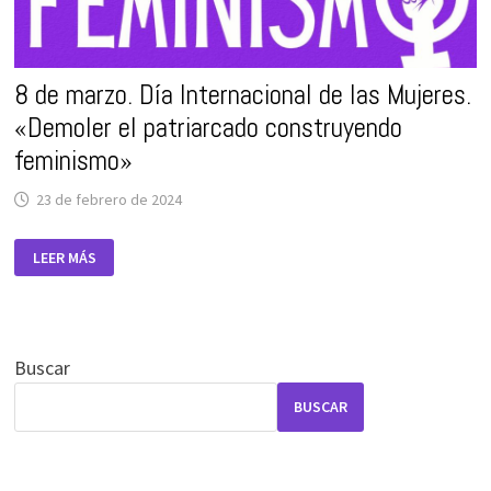
8 de marzo. Día Internacional de las Mujeres.
«Demoler el patriarcado construyendo
feminismo»
23 de febrero de 2024
8
LEER MÁS
DE
MARZO.
DÍA
INTERNACIONAL
DE
LAS
MUJERES.
Buscar
«DEMOLER
EL
PATRIARCADO
BUSCAR
CONSTRUYENDO
FEMINISMO»