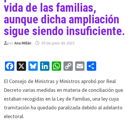
vida de las familias,
aunque dicha ampliación
sigue siendo insuficiente.
por
Ana Millán
30 de junio de 2023
Fa
X
Bl
Li
W
C
E
C
ce
u
n
h
o
m
o
El Consejo de Ministras y Ministros aprobó por Real
b
es
ke
at
p
ai
m
Decreto varias medidas en materia de conciliación que
o
ky
dI
sA
y
l
p
estaban recogidas en la Ley de Familias, una ley cuya
o
n
p
Li
ar
tramitación ha quedado paralizada debido al adelanto
k
p
n
tir
electoral.
k