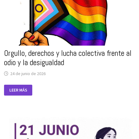
VIOLENCIA
MACHISTA
Orgullo, derechos y lucha colectiva frente al
odio y la desigualdad
24 de junio de 2026
ORGULLO,
LEER MÁS
DERECHOS
Y
LUCHA
COLECTIVA
FRENTE
AL
ODIO
Y
LA
DESIGUALDAD