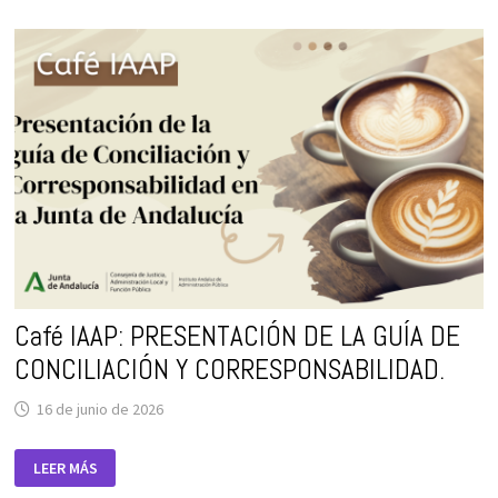
PARA
LA
ELIMINACIÓN
DE
LA
VIOLENCIA
SEXUAL
EN
LOS
CONFLICTOS
Café IAAP: PRESENTACIÓN DE LA GUÍA DE
CONCILIACIÓN Y CORRESPONSABILIDAD.
16 de junio de 2026
CAFÉ
LEER MÁS
IAAP:
PRESENTACIÓN