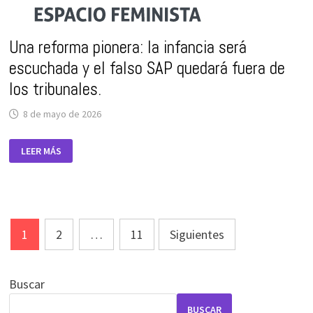
Una reforma pionera: la infancia será
escuchada y el falso SAP quedará fuera de
los tribunales.
8 de mayo de 2026
UNA
LEER MÁS
REFORMA
PIONERA:
LA
INFANCIA
SERÁ
ESCUCHADA
Y
Paginación
EL
FALSO
1
2
…
11
Siguientes
de
SAP
QUEDARÁ
entradas
FUERA
DE
LOS
Buscar
TRIBUNALES.
BUSCAR