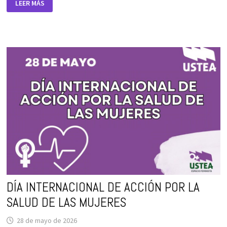
LEER MÁS
POR
NACIMIENTO,
ADOPCIÓN,
GUARDA
CONFINES
DE
ADOPCIÓN
Y
ACOGIMIENTO.
DÍA INTERNACIONAL DE ACCIÓN POR LA
SALUD DE LAS MUJERES
28 de mayo de 2026