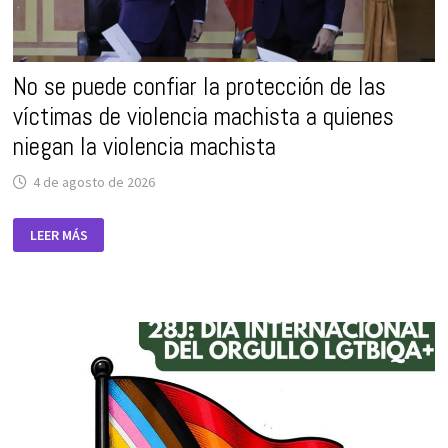
No se puede confiar la protección de las
víctimas de violencia machista a quienes
niegan la violencia machista
4 de agosto de 2026
NO
LEER MÁS
SE
PUEDE
CONFIAR
LA
PROTECCIÓN
DE
LAS
VÍCTIMAS
DE
VIOLENCIA
MACHISTA
A
QUIENES
NIEGAN
LA