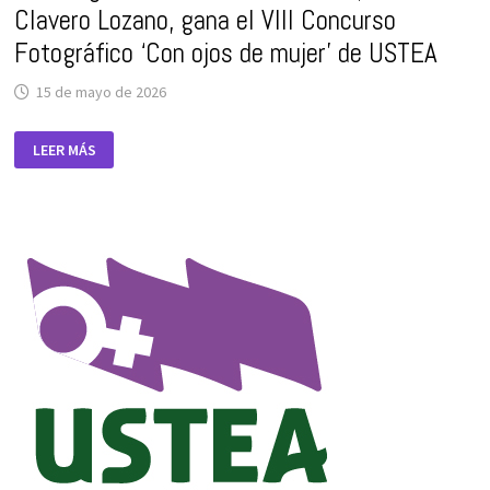
Clavero Lozano, gana el VIII Concurso
Fotográfico ‘Con ojos de mujer’ de USTEA
15 de mayo de 2026
LA
LEER MÁS
FOTOGRAFÍA
“NIÑA
LLEVANDO
LEÑA”,
DE
NARCISA
CLAVERO
LOZANO,
GANA
EL
VIII
CONCURSO
FOTOGRÁFICO
‘CON
OJOS
DE
MUJER’
DE
USTEA