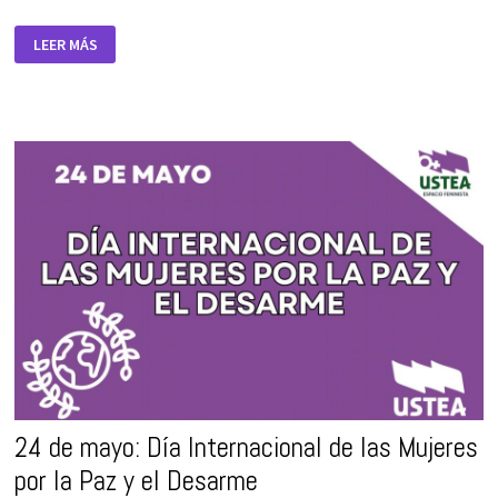
DÍA
LEER MÁS
INTERNACIONAL
DE
ACCIÓN
POR
LA
SALUD
DE
LAS
MUJERES
24 de mayo: Día Internacional de las Mujeres
por la Paz y el Desarme