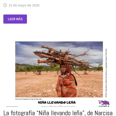
23 de mayo de 2026
24
LEER MÁS
DE
MAYO:
DÍA
INTERNACIONAL
DE
LAS
MUJERES
POR
LA
PAZ
Y
EL
DESARME
La fotografía “Niña llevando leña”, de Narcisa