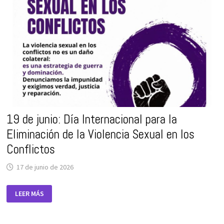
19 de junio: Día Internacional para la
Eliminación de la Violencia Sexual en los
Conflictos
17 de junio de 2026
19
LEER MÁS
DE
JUNIO:
DÍA
INTERNACIONAL