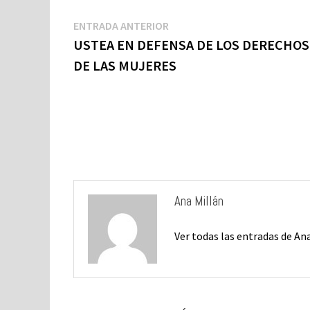
k
p
n
ti
Navegación
Entrada
ENTRADA ANTERIOR
k
de
anterior:
USTEA EN DEFENSA DE LOS DERECHOS
entradas
DE LAS MUJERES
Ana Millán
Ver todas las entradas de An