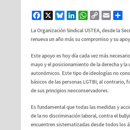
Fa
X
Bl
Li
W
C
E
C
ce
u
n
h
o
m
o
La Organización Sindical USTEA, desde la Sec
b
es
ke
at
p
ai
renueva un año más su compromiso y su apoyo
o
ky
dI
sA
y
l
p
o
n
p
Li
a
Este apoyo es hoy día cada vez más necesario 
k
p
n
ti
mayo y el posicionamiento de la derecha y la 
k
autonómicos. Este tipo de ideologías no cons
básicos de las personas LGTBI; al contrario,
de sus principios neoconservadores.
Es fundamental que todas las medidas y accion
de la no discriminación laboral, contra el bull
encuentren sistematizadas desde todos los ám