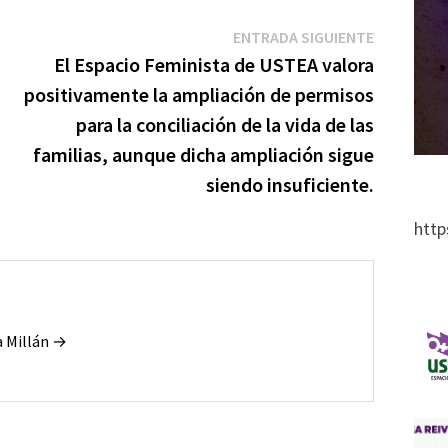
r
Entrada
ENTRADA SIGUIENTE
siguiente:
El Espacio Feminista de USTEA valora
positivamente la ampliación de permisos
para la conciliación de la vida de las
familias, aunque dicha ampliación sigue
siendo insuficiente.
http
a Millán →