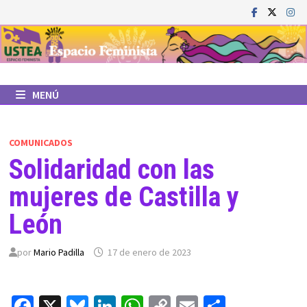
Saltar
al
contenido
MENÚ
COMUNICADOS
Solidaridad con las
mujeres de Castilla y
León
por
Mario Padilla
17 de enero de 2023
Fa
X
Bl
Li
W
C
E
C