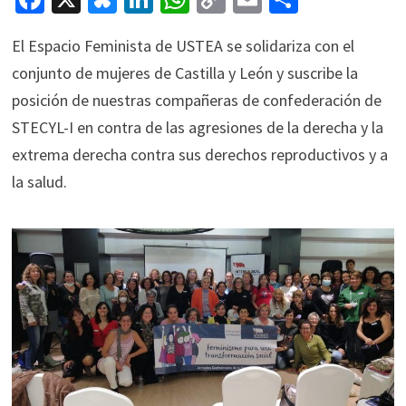
ce
u
n
h
o
m
o
El Espacio Feminista de USTEA se solidariza con el
b
es
ke
at
p
ai
m
conjunto de mujeres de Castilla y León y suscribe la
o
ky
dI
sA
y
l
p
posición de nuestras compañeras de confederación de
o
n
p
Li
ar
STECYL-I en contra de las agresiones de la derecha y la
k
p
n
tir
extrema derecha contra sus derechos reproductivos y a
k
la salud.