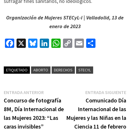
sufragar fines sanitarios, no ideológicos.
Organización de Mujeres STECyL-i | Valladolid, 13 de
enero de 2023
Fa
X
Bl
Li
W
C
E
C
ce
u
n
h
o
m
o
b
es
ke
at
p
ai
m
o
ky
dI
sA
y
l
p
ETIQUETADO
ABORTO
DERECHOS
STECYL
o
n
p
Li
ar
k
p
n
tir
Navegación
Entrada
E
ENTRADA ANTERIOR
ENTRADA SIGUIENTE
k
de
anterior:
s
Concurso de fotografía
Comunicado Día
entradas
8M, Día Internacional de
Internacional de las
las Mujeres 2023: “Las
Mujeres y las Niñas en la
caras invisibles”
Ciencia 11 de febrero