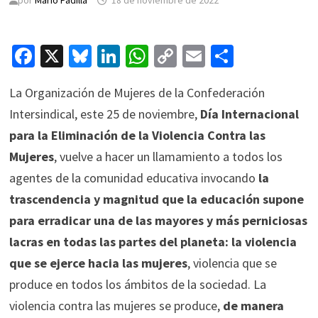
por
Mario Padilla
18 de noviembre de 2022
Fa
X
Bl
Li
W
C
E
C
ce
u
n
h
o
m
o
La Organización de Mujeres de la Confederación
b
es
ke
at
p
ai
m
Intersindical, este 25 de noviembre,
Día Internacional
o
ky
dI
sA
y
l
p
para la Eliminación de la Violencia Contra las
o
n
p
Li
ar
Mujeres
, vuelve a hacer un llamamiento a todos los
k
p
n
tir
agentes de la comunidad educativa invocando
la
k
trascendencia y magnitud que la educación supone
para erradicar una de las mayores y más perniciosas
lacras en todas las partes del planeta: la violencia
que se ejerce hacia las mujeres
, violencia que se
produce en todos los ámbitos de la sociedad. La
violencia contra las mujeres se produce,
de manera