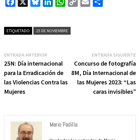
Fa
X
Bl
Li
W
C
E
C
ce
u
n
h
o
m
o
b
es
ke
at
p
ai
m
o
ky
dI
sA
y
l
p
ETIQUETADO
25 DE NOVIEMBRE
o
n
p
Li
ar
k
p
n
tir
Navegación
Entrada
E
ENTRADA ANTERIOR
ENTRADA SIGUIENTE
k
de
anterior:
s
25N: Día internacional
Concurso de fotografía
entradas
para la Erradicación de
8M, Día Internacional de
las Violencias Contra las
las Mujeres 2023: “Las
Mujeres
caras invisibles”
Mario Padilla