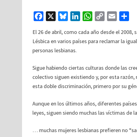
Fa
X
Bl
Li
W
C
E
C
ce
u
n
h
o
m
o
El 26 de abril, como cada año desde el 2008, s
b
es
ke
at
p
ai
Lésbica en varios países para reclamar la igu
o
ky
dI
sA
y
l
p
personas lesbianas.
o
n
p
Li
a
k
p
n
ti
Sigue habiendo ciertas culturas donde las cree
k
colectivo siguen existiendo y, por esta razón
esta doble discriminación, primero por su gén
Aunque en los últimos años, diferentes paíse
leyes, siguen siendo muchas las víctimas de 
… muchas mujeres lesbianas prefieren no “sal