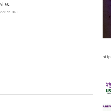
viles.
mbre de 2023
http