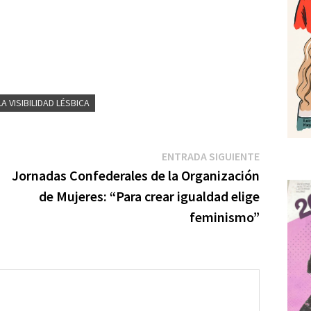
m
A VISIBILIDAD LÉSBICA
r
r
Entrada
ENTRADA SIGUIENTE
siguiente:
Jornadas Confederales de la Organización
de Mujeres: “Para crear igualdad elige
feminismo”