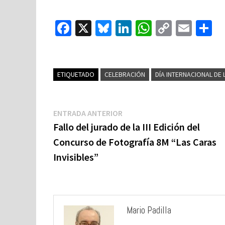
Fa
X
Bl
Li
W
C
E
C
ce
u
n
h
o
m
o
b
es
ke
at
p
ai
o
ky
dI
sA
y
l
p
ETIQUETADO
CELEBRACIÓN
DÍA INTERNACIONAL DE L
o
n
p
Li
a
k
p
n
ti
Navegación
Entrada
ENTRADA ANTERIOR
k
de
anterior:
Fallo del jurado de la III Edición del
entradas
Concurso de Fotografía 8M “Las Caras
Invisibles”
Mario Padilla