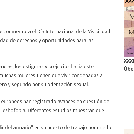
e conmemora el Día Internacional de la Visibilidad
m
aldad de derechos y oportunidades para las
r
XXXI
r
ncias, los estigmas y prejuicios hacia este
Úbed
, muchas mujeres tienen que vivir condenadas a
ero y segundo por su orientación sexual.
s europeos han registrado avances en cuestión de
la lesbofobia. Diferentes estudios muestran que…
ir del armario” en su puesto de trabajo por miedo