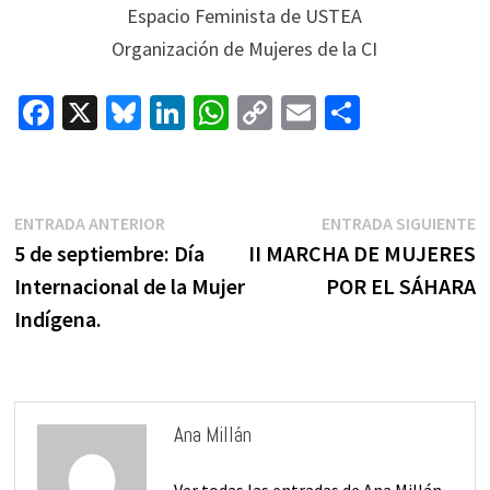
Espacio Feminista de USTEA
Organización de Mujeres de la CI
Fa
X
Bl
Li
W
C
E
C
ce
u
n
h
o
m
o
b
es
ke
at
p
ai
m
o
ky
dI
sA
y
l
p
Navegación
Entrada
E
ENTRADA ANTERIOR
ENTRADA SIGUIENTE
de
o
n
p
Li
ar
anterior:
s
5 de septiembre: Día
II MARCHA DE MUJERES
entradas
k
p
n
tir
Internacional de la Mujer
POR EL SÁHARA
k
Indígena.
Ana Millán