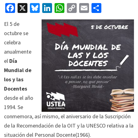
Fa
X
Bl
Li
W
C
E
C
ce
u
n
h
o
m
o
El 5 de
b
es
ke
at
p
ai
m
octubre se
o
ky
dI
sA
y
l
p
celebra
o
n
p
Li
ar
anualmente
k
p
n
tir
el
Día
k
Mundial de
los y las
Docentes
desde el año
1994. Se
conmemora, así mismo, el aniversario de la Suscripción
de la Recomendación de la OIT y la UNESCO relativa a la
situación del Personal Docente(1966).