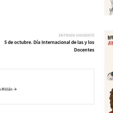
m
Entrada
ENTRADA SIGUIENTE
r
siguiente:
5 de octubre. Día Internacional de las y los
r
Docentes
a Millán →