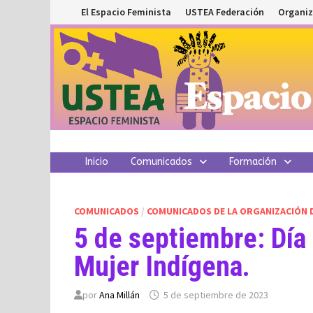
Saltar
El Espacio Feminista
USTEA Federación
Organiz
al
contenido
Inicio
Comunicados
Formación
COMUNICADOS
/
COMUNICADOS DE LA ORGANIZACIÓN 
5 de septiembre: Día 
Mujer Indígena.
por
Ana Millán
5 de septiembre de 2023