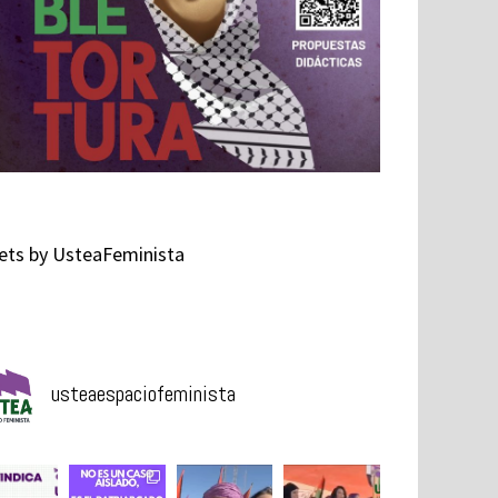
ts by UsteaFeminista
usteaespaciofeminista