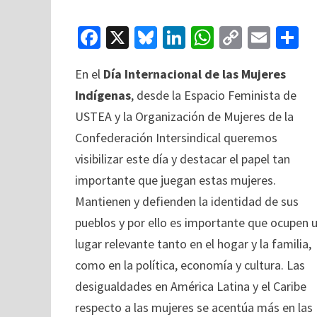
Fa
X
Bl
Li
W
C
E
C
ce
u
n
h
o
m
o
En el
Día Internacional de las Mujeres
b
es
ke
at
p
ai
Indígenas
, desde la Espacio Feminista de
o
ky
dI
sA
y
l
p
USTEA y la Organización de Mujeres de la
o
n
p
Li
a
Confederación Intersindical queremos
k
p
n
ti
visibilizar este día y destacar el papel tan
k
importante que juegan estas mujeres.
Mantienen y defienden la identidad de sus
pueblos y por ello es importante que ocupen 
lugar relevante tanto en el hogar y la familia,
como en la política, economía y cultura. Las
desigualdades en América Latina y el Caribe
respecto a las mujeres se acentúa más en las