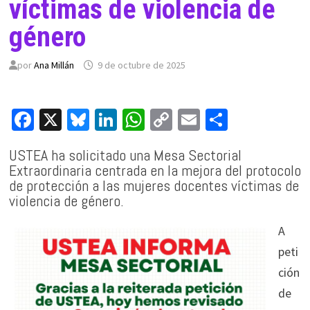
víctimas de violencia de
género
por
Ana Millán
9 de octubre de 2025
Fa
X
Bl
Li
W
C
E
C
ce
u
n
h
o
m
o
USTEA ha solicitado una Mesa Sectorial
b
es
ke
at
p
ai
m
Extraordinaria centrada en la mejora del protocolo
o
ky
dI
sA
y
l
p
de protección a las mujeres docentes víctimas de
violencia de género.
o
n
p
Li
ar
k
p
n
tir
A
k
peti
ción
de