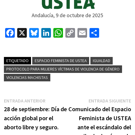
Andalucía, 9 de octubre de 2025
Fa
X
Bl
Li
W
C
E
C
ce
u
n
h
o
m
o
b
es
ke
at
p
ai
m
o
ky
dI
sA
y
l
p
ETIQUETADO
ESPACIO FEMINISTA DE USTEA
IGUALDAD
o
n
p
Li
ar
PROTOCOLO PARA MUJERES VÍCTIMAS DE VIOLENCIA DE GÉNERO
VIOLENCIAS MACHISTAS
k
p
n
tir
k
Navegación
Entrada
E
ENTRADA ANTERIOR
ENTRADA SIGUIENTE
de
anterior:
s
28 de septiembre: Día de
Comunicado del Espacio
entradas
acción global por el
Feminista de USTEA
aborto libre y seguro.
ante el escándalo del