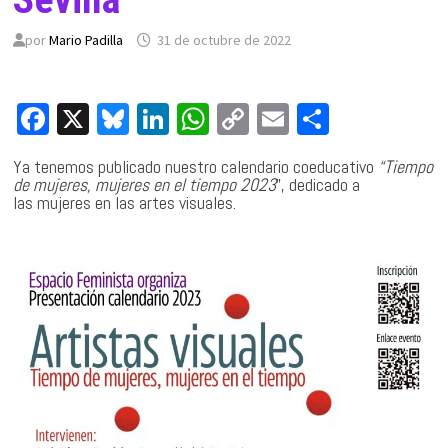
por
Mario Padilla
31 de octubre de 2022
Fa
X
Bl
Li
W
C
E
C
ce
u
n
h
o
m
o
Ya tenemos publicado nuestro calendario coeducativo
“Tiempo
b
es
ke
at
p
ai
m
de mujeres, mujeres en el tiempo 2023
”, dedicado a
las
mujeres en las artes visuales
.
o
ky
dI
sA
y
l
p
o
n
p
Li
ar
k
p
n
tir
k