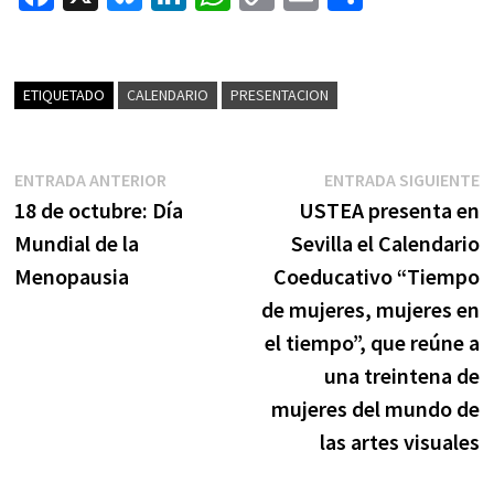
ce
u
n
h
o
m
o
b
es
ke
at
p
ai
m
o
ky
dI
sA
y
l
p
ETIQUETADO
CALENDARIO
PRESENTACION
o
n
p
Li
ar
k
p
n
tir
Navegación
Entrada
E
ENTRADA ANTERIOR
ENTRADA SIGUIENTE
k
de
anterior:
s
18 de octubre: Día
USTEA presenta en
entradas
Mundial de la
Sevilla el Calendario
Menopausia
Coeducativo “Tiempo
de mujeres, mujeres en
el tiempo”, que reúne a
una treintena de
mujeres del mundo de
las artes visuales