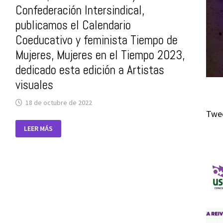
LAS
Confederación Intersindical,
ARTES
VISUALES
publicamos el Calendario
Coeducativo y feminista Tiempo de
Mujeres, Mujeres en el Tiempo 2023,
dedicado esta edición a Artistas
visuales
18 de octubre de 2022
Twee
USTEA,
LEER MÁS
DENTRO
DE
STES-
I
Y
LA
CONFEDERACIÓN
INTERSINDICAL,
PUBLICAMOS
EL
CALENDARIO
COEDUCATIVO
Y
FEMINISTA