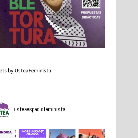
ts by UsteaFeminista
usteaespaciofeminista