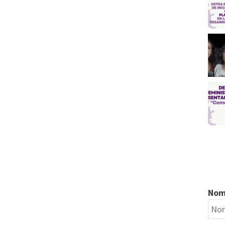
TIEMPO
DE
MUJERES,
MUJERES
EN
EL
TIEMPO
2023,
DEDICADO
ESTA
EDICIÓN
A
ARTISTAS
VISUALES
Nom