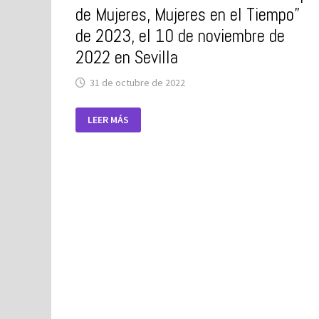
de Mujeres, Mujeres en el Tiempo”
de 2023, el 10 de noviembre de
2022 en Sevilla
31 de octubre de 2022
PRESENTACIÓN
LEER MÁS
DEL
CALENDARIO
“TIEMPO
DE
MUJERES,
MUJERES
EN
EL
TIEMPO”
DE
2023,
EL
10
DE
NOVIEMBRE
DE
2022
EN
SEVILLA