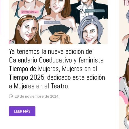
2026,
EL
14
DE
ENERO
DE
2026
EN
CÓRDOBA
Ya tenemos la nueva edición del
Calendario Coeducativo y feminista
Tiempo de Mujeres, Mujeres en el
Tiempo 2025, dedicado esta edición
a Mujeres en el Teatro.
29 de noviembre de 2024
YA
LEER MÁS
TENEMOS
LA
NUEVA
EDICIÓN
DEL