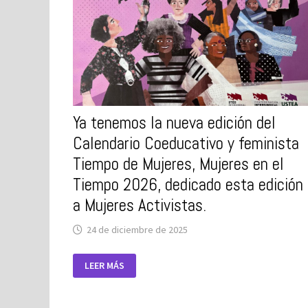
MUJERES
EN
EL
TIEMPO”
Ya tenemos la nueva edición del
Calendario Coeducativo y feminista
Tiempo de Mujeres, Mujeres en el
Tiempo 2026, dedicado esta edición
a Mujeres Activistas.
24 de diciembre de 2025
YA
LEER MÁS
TENEMOS
LA
NUEVA
EDICIÓN
DEL