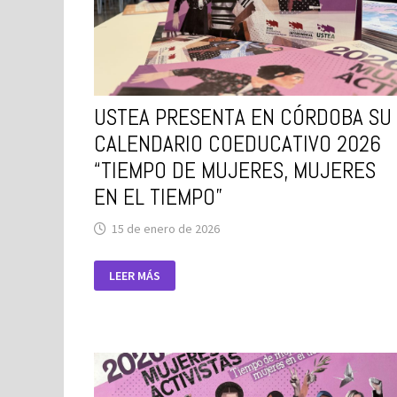
USTEA PRESENTA EN CÓRDOBA SU
CALENDARIO COEDUCATIVO 2026
“TIEMPO DE MUJERES, MUJERES
EN EL TIEMPO”
15 de enero de 2026
USTEA
LEER MÁS
PRESENTA
EN
CÓRDOBA
SU
CALENDARIO
COEDUCATIVO
2026
“TIEMPO
DE
MUJERES,