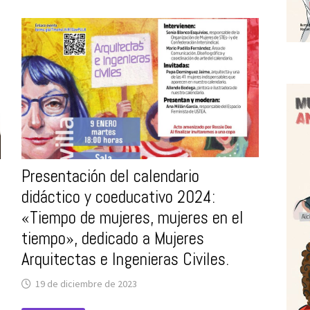
CALENDARIO
COEDUCATIVO
Y
FEMINISTA
TIEMPO
DE
MUJERES,
MUJERES
EN
EL
TIEMPO
2025,
DEDICADO
ESTA
EDICIÓN
A
MUJERES
Presentación del calendario
EN
EL
didáctico y coeducativo 2024:
TEATRO.
«Tiempo de mujeres, mujeres en el
tiempo», dedicado a Mujeres
Arquitectas e Ingenieras Civiles.
19 de diciembre de 2023