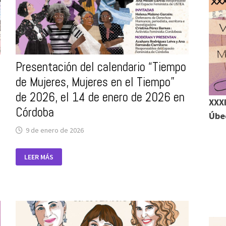
Presentación del calendario “Tiempo
de Mujeres, Mujeres en el Tiempo”
de 2026, el 14 de enero de 2026 en
XXXI
Córdoba
Úbed
9 de enero de 2026
PRESENTACIÓN
LEER MÁS
DEL
CALENDARIO
“TIEMPO
DE
MUJERES,
MUJERES
EN
EL
TIEMPO”
DE