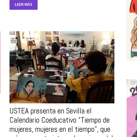
PRESENTACIÓN
LEER MÁS
DEL
CALENDARIO
DIDÁCTICO
Y
COEDUCATIVO
2024:
«TIEMPO
DE
MUJERES,
MUJERES
EN
EL
TIEMPO»,
DEDICADO
A
MUJERES
ARQUITECTAS
E
INGENIERAS
CIVILES.
USTEA presenta en Sevilla el
Calendario Coeducativo “Tiempo de
mujeres, mujeres en el tiempo”, que