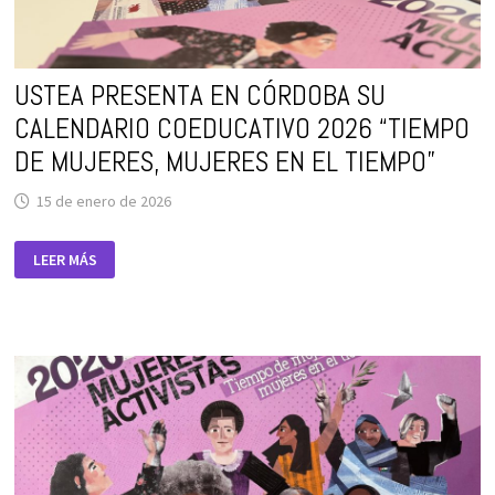
USTEA PRESENTA EN CÓRDOBA SU
CALENDARIO COEDUCATIVO 2026 “TIEMPO
DE MUJERES, MUJERES EN EL TIEMPO”
15 de enero de 2026
USTEA
LEER MÁS
PRESENTA
EN
CÓRDOBA
SU
CALENDARIO
COEDUCATIVO
2026
“TIEMPO
DE
MUJERES,
MUJERES
EN
EL
TIEMPO”