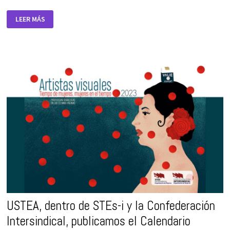
PRESENTACIÓN
LEER MÁS
DEL
CALENDARIO
“TIEMPO
DE
MUJERES,
MUJERES
EN
EL
TIEMPO”
DE
2023,
EL
10
DE
NOVIEMBRE
DE
2022
EN
SEVILLA
USTEA, dentro de STEs-i y la Confederación
Intersindical, publicamos el Calendario