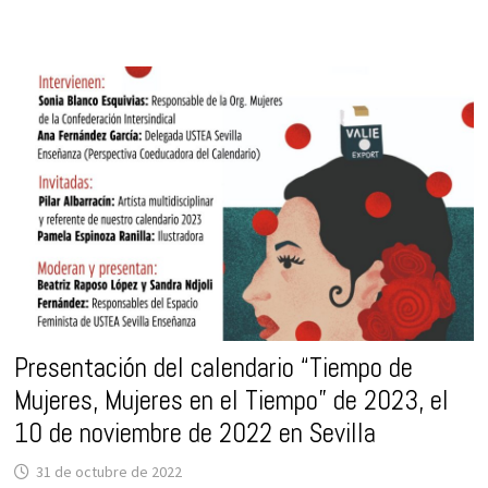
NUEVA
EDICIÓN
DEL
CALENDARIO
COEDUCATIVO
Y
FEMINISTA
TIEMPO
DE
MUJERES,
MUJERES
EN
EL
TIEMPO
2024,
DEDICADO
ESTA
EDICIÓN
A
ARQUITECTAS
E
INGENIERAS
CIVILES.
Presentación del calendario “Tiempo de
Mujeres, Mujeres en el Tiempo” de 2023, el
10 de noviembre de 2022 en Sevilla
31 de octubre de 2022