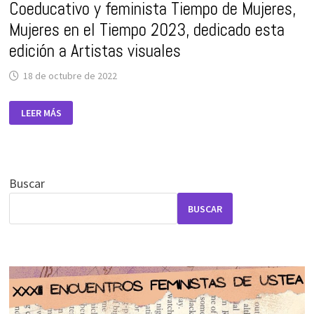
Coeducativo y feminista Tiempo de Mujeres,
Mujeres en el Tiempo 2023, dedicado esta
edición a Artistas visuales
18 de octubre de 2022
USTEA,
LEER MÁS
DENTRO
DE
STES-
I
Y
LA
CONFEDERACIÓN
Buscar
INTERSINDICAL,
PUBLICAMOS
EL
BUSCAR
CALENDARIO
COEDUCATIVO
Y
FEMINISTA
TIEMPO
DE
MUJERES,
MUJERES
EN
EL
TIEMPO