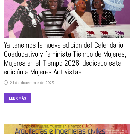
Ya tenemos la nueva edición del Calendario
Coeducativo y feminista Tiempo de Mujeres,
Mujeres en el Tiempo 2026, dedicado esta
edición a Mujeres Activistas.
24 de diciembre de 2025
YA
LEER MÁS
TENEMOS
LA
NUEVA
EDICIÓN
DEL
CALENDARIO
COEDUCATIVO
Y
FEMINISTA