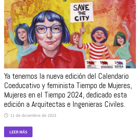
TIEMPO
DE
MUJERES,
MUJERES
EN
EL
TIEMPO
2026,
DEDICADO
ESTA
EDICIÓN
A
MUJERES
ACTIVISTAS.
Ya tenemos la nueva edición del Calendario
Coeducativo y feminista Tiempo de Mujeres,
Mujeres en el Tiempo 2024, dedicado esta
edición a Arquitectas e Ingenieras Civiles.
11 de diciembre de 2023
YA
LEER MÁS
TENEMOS
LA