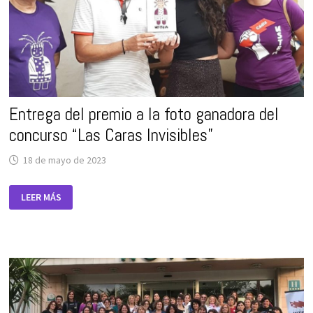
Entrega del premio a la foto ganadora del
concurso “Las Caras Invisibles”
18 de mayo de 2023
ENTREGA
LEER MÁS
DEL
PREMIO
A
LA
FOTO
GANADORA
DEL
CONCURSO
“LAS
CARAS
INVISIBLES”