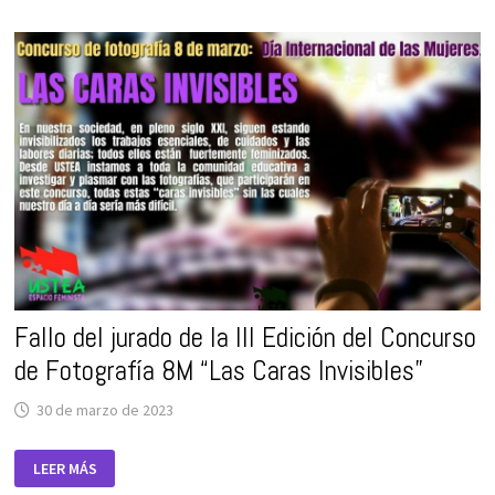
DE
LA
VISIBILIDAD
LÉSBICA
Fallo del jurado de la III Edición del Concurso
de Fotografía 8M “Las Caras Invisibles”
30 de marzo de 2023
FALLO DEL JURADO DE
LEER MÁS
LA
III