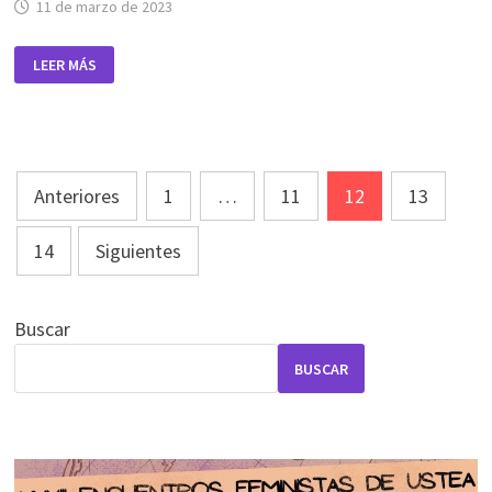
11 de marzo de 2023
USTEA
LEER MÁS
CÁDIZ
DENUNCIA
LA
DISCRIMINACIÓN
DE
LAS
MUJERES
Paginación
POR
SER
Anteriores
1
…
11
12
13
de
DOCENTE
INTERINA
entradas
Y
14
Siguientes
VÍCTIMA
DE
VIOLENCIA
DE
GÉNERO
Buscar
BUSCAR