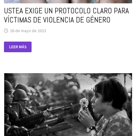
USTEA EXIGE UN PROTOCOLO CLARO PARA
VÍCTIMAS DE VIOLENCIA DE GÉNERO
26 de mayo de 2023
USTEA
LEER MÁS
EXIGE
UN
PROTOCOLO
CLARO
PARA
VÍCTIMAS
DE
VIOLENCIA
DE
GÉNERO