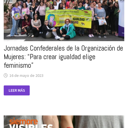
Jornadas Confederales de la Organización de
Mujeres: “Para crear igualdad elige
feminismo”
16 de mayo de 2023
JORNADAS
LEER MÁS
CONFEDERALES
DE
LA
ORGANIZACIÓN
DE
MUJERES:
“PARA
CREAR
IGUALDAD
ELIGE