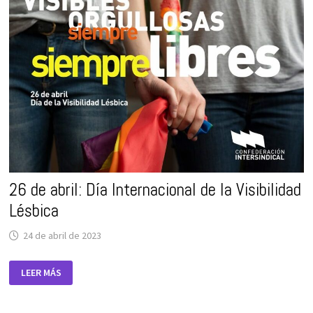
FEMINISMO”
26 de abril: Día Internacional de la Visibilidad
Lésbica
24 de abril de 2023
26
LEER MÁS
DE
ABRIL:
DÍA
INTERNACIONAL