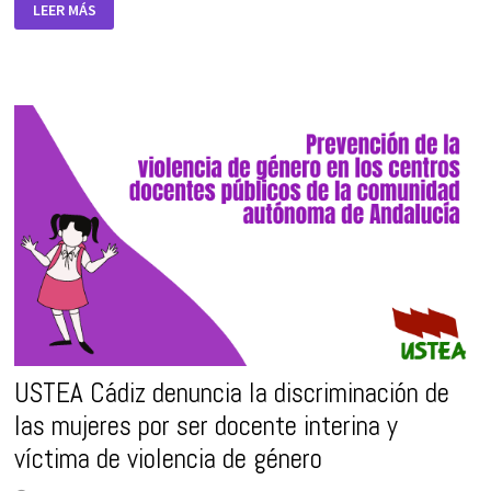
30
LEER MÁS
DE
MARZO:
DÍA
INTERNACIONAL
DE
LAS
EMPLEADAS
DE
HOGAR
USTEA Cádiz denuncia la discriminación de
las mujeres por ser docente interina y
víctima de violencia de género