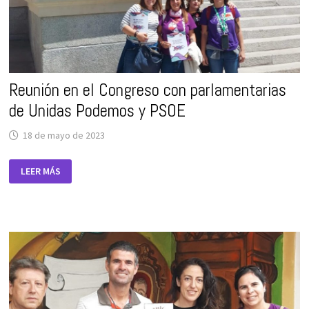
Reunión en el Congreso con parlamentarias
de Unidas Podemos y PSOE
18 de mayo de 2023
REUNIÓN
LEER MÁS
EN
EL
CONGRESO
CON
PARLAMENTARIAS
DE
UNIDAS
PODEMOS
Y
PSOE