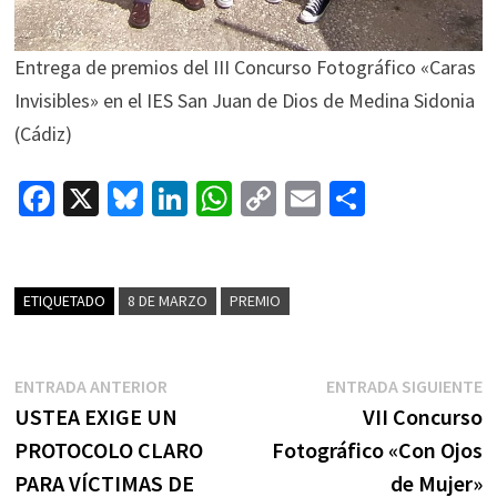
Entrega de premios del III Concurso Fotográfico «Caras
Invisibles» en el IES San Juan de Dios de Medina Sidonia
(Cádiz)
Fa
X
Bl
Li
W
C
E
C
ce
u
n
h
o
m
o
b
es
ke
at
p
ai
m
o
ky
dI
sA
y
l
p
ETIQUETADO
8 DE MARZO
PREMIO
o
n
p
Li
ar
k
p
n
tir
Navegación
Entrada
E
ENTRADA ANTERIOR
ENTRADA SIGUIENTE
k
de
anterior:
s
USTEA EXIGE UN
VII Concurso
entradas
PROTOCOLO CLARO
Fotográfico «Con Ojos
PARA VÍCTIMAS DE
de Mujer»