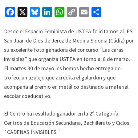
Fa
X
Bl
Li
W
C
E
C
ce
u
n
h
o
m
o
b
es
ke
at
p
ai
m
Desde el Espacio Feminista de USTEA felicitamos al IES
o
ky
dI
sA
y
l
p
San Juan de Dios de Jerez de Medina Sidonia (Cádiz) por
o
n
p
Li
ar
su excelente foto ganadora del concurso “Las caras
k
p
n
tir
invisibles” que organiza USTEA en torno al 8 de marzo.
El martes 30 de mayo les hemos hecho entrega del
k
trofeo, un azulejo que acredita el galardón y que
acompaña al premio en metálico destinado a material
escolar coeducativo.
El Centro ha resultado ganador en la 2º Categoría:
Centros de Educación Secundaria, Bachillerato y Ciclos.
`CADENAS INVISIBLES ´