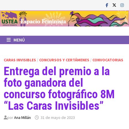
Saltar
al
contenido
MENÚ
CARAS INVISIBLES
/
CONCURSOS Y CERTÁMENES
/
CONVOCATORIAS
Entrega del premio a la
foto ganadora del
concurso fotográfico 8M
“Las Caras Invisibles”
por
Ana Millán
31 de mayo de 2023