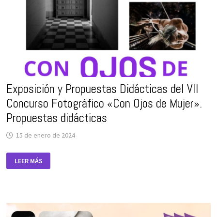
Exposición y Propuestas Didácticas del VII
Concurso Fotográfico «Con Ojos de Mujer».
Propuestas didácticas
15 de enero de 2024
EXPOSICIÓN
LEER MÁS
Y
PROPUESTAS
DIDÁCTICAS
DEL
VII
CONCURSO
FOTOGRÁFICO
«CON