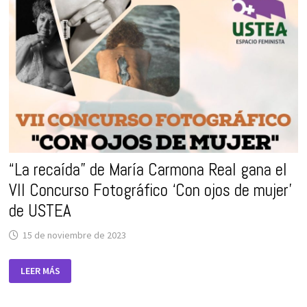
OJOS
DE
MUJER».
PROPUESTAS
DIDÁCTICAS
“La recaída” de María Carmona Real gana el
VII Concurso Fotográfico ‘Con ojos de mujer’
de USTEA
15 de noviembre de 2023
“LA
LEER MÁS
RECAÍDA”
DE
MARÍA
CARMONA