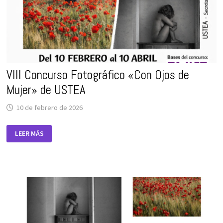
DE
MUJER’
DE
USTEA
VIII Concurso Fotográfico «Con Ojos de
Mujer» de USTEA
10 de febrero de 2026
VIII
LEER MÁS
CONCURSO
FOTOGRÁFICO
«CON
OJOS
DE
MUJER»
DE
USTEA