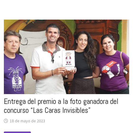
A
LA
FOTO
GANADORA
DEL
CONCURSO
FOTOGRÁFICO
8M
“LAS
CARAS
INVISIBLES”
Entrega del premio a la foto ganadora del
concurso “Las Caras Invisibles”
18 de mayo de 2023