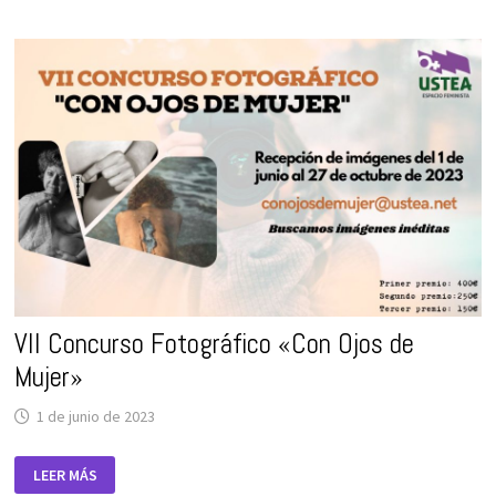
REAL
GANA
EL
VII
CONCURSO
FOTOGRÁFICO
‘CON
OJOS
DE
MUJER’
DE
USTEA
VII Concurso Fotográfico «Con Ojos de
Mujer»
1 de junio de 2023
VII
LEER MÁS
CONCURSO