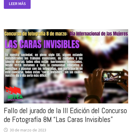
ENTREGA
LEER MÁS
DEL
PREMIO
A
LA
FOTO
GANADORA
DEL
CONCURSO
“LAS
CARAS
INVISIBLES”
Fallo del jurado de la III Edición del Concurso
de Fotografía 8M “Las Caras Invisibles”
30 de marzo de 2023