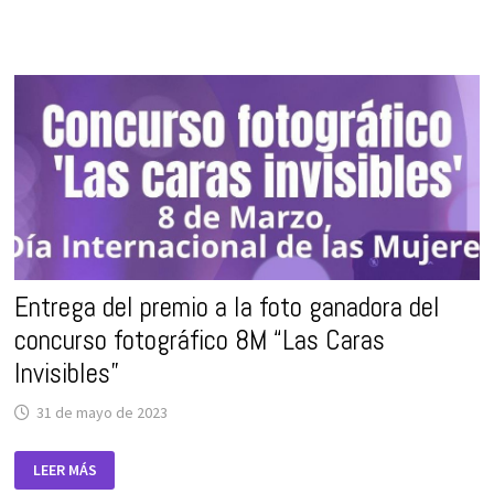
FOTOGRÁFICO
«CON
OJOS
DE
MUJER»
Entrega del premio a la foto ganadora del
concurso fotográfico 8M “Las Caras
Invisibles”
31 de mayo de 2023
ENTREGA
LEER MÁS
DEL
PREMIO