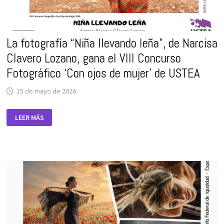
La fotografía “Niña llevando leña”, de Narcisa
Clavero Lozano, gana el VIII Concurso
Fotográfico ‘Con ojos de mujer’ de USTEA
15 de mayo de 2026
LA
LEER MÁS
FOTOGRAFÍA
“NIÑA
LLEVANDO
LEÑA”,
DE
NARCISA
CLAVERO
LOZANO,
GANA
EL
VIII
CONCURSO
FOTOGRÁFICO
‘CON
OJOS