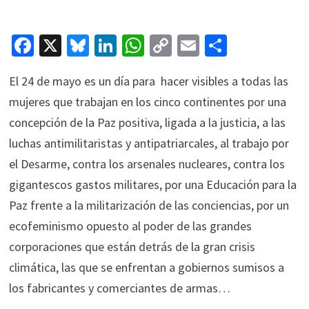
Fa
X
Bl
Li
W
C
E
C
ce
u
n
h
o
m
o
El 24 de mayo es un día para hacer visibles a todas las
b
es
ke
at
p
ai
m
mujeres que trabajan en los cinco continentes por una
o
ky
dI
sA
y
l
p
concepción de la Paz positiva, ligada a la justicia, a las
o
n
p
Li
ar
luchas antimilitaristas y antipatriarcales, al trabajo por
k
p
n
tir
el Desarme, contra los arsenales nucleares, contra los
k
gigantescos gastos militares, por una Educación para la
Paz frente a la militarización de las conciencias, por un
ecofeminismo opuesto al poder de las grandes
corporaciones que están detrás de la gran crisis
climática, las que se enfrentan a gobiernos sumisos a
los fabricantes y comerciantes de armas…