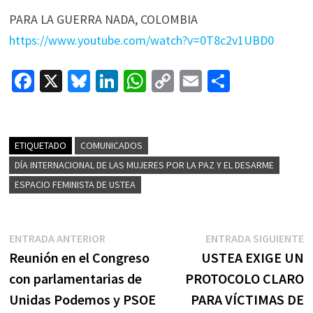
PARA LA GUERRA NADA, COLOMBIA
https://www.youtube.com/watch?v=0T8c2v1UBD0
Fa
X
Bl
Li
W
C
E
C
ce
u
n
h
o
m
o
b
es
ke
at
p
ai
m
o
ky
dI
sA
y
l
p
ETIQUETADO
COMUNICADOS
o
n
p
Li
ar
DÍA INTERNACIONAL DE LAS MUJERES POR LA PAZ Y EL DESARME
ESPACIO FEMINISTA DE USTEA
k
p
n
tir
k
Navegación
Entrada
E
ENTRADA ANTERIOR
ENTRADA SIGUIENTE
de
anterior:
s
Reunión en el Congreso
USTEA EXIGE UN
entradas
con parlamentarias de
PROTOCOLO CLARO
Unidas Podemos y PSOE
PARA VÍCTIMAS DE