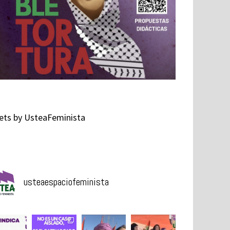
ts by UsteaFeminista
usteaespaciofeminista