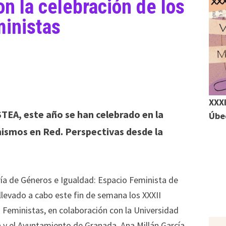
n la celebración de los
ministas
XXXI
TEA, este año se han celebrado en la
m
Úbed
nismos en Red. Perspectivas desde la
r
r
ría de Géneros e Igualdad: Espacio Feminista de
levado a cabo este fin de semana los XXXII
 Feministas, en colaboración con la Universidad
 y el Ayuntamiento de Granada. Ana Millán García,