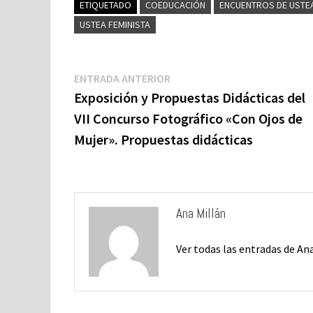
o
ky
dI
sA
y
l
p
ETIQUETADO
COEDUCACIÓN
ENCUENTROS DE USTE
o
n
p
Li
a
USTEA FEMINISTA
k
p
n
ti
k
Navegación
Entrada
ENTRADA ANTERIOR
de
anterior:
Exposición y Propuestas Didácticas del
entradas
VII Concurso Fotográfico «Con Ojos de
Mujer». Propuestas didácticas
Ana Millán
Ver todas las entradas de An