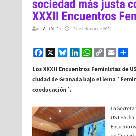
sociedad más justa co
XXXII Encuentros Fe
por
Ana Millán
12 de febrero de 2024
Fa
X
Bl
Li
W
C
E
C
ce
u
n
h
o
m
o
Los XXXII Encuentros Feministas de US
b
es
ke
at
p
ai
ciudad de Granada bajo el lema `Femi
o
ky
dI
sA
y
l
p
o
n
p
Li
a
coeducación´.
k
p
n
ti
k
La Secreta
USTEA, ha l
Encuentros
de Granada