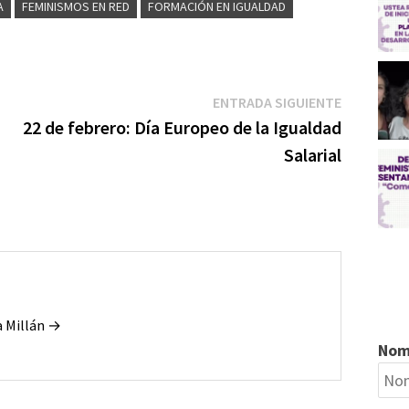
A
FEMINISMOS EN RED
FORMACIÓN EN IGUALDAD
r
r
Entrada
ENTRADA SIGUIENTE
siguiente:
22 de febrero: Día Europeo de la Igualdad
Salarial
a Millán →
Nom