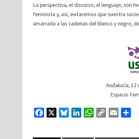
La perspectiva, el discurso, el lenguaje, son 
feminista y, así, evitaremos que nuestra socie
amarrada a las cadenas del blanco y negro, de
Andalucía, 12
Espacio Fem
Fa
X
Bl
Li
W
C
E
C
ce
u
n
h
o
m
o
b
es
ke
at
p
ai