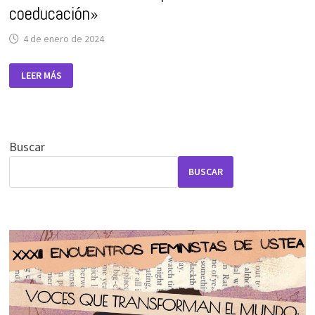
FEMINISTAS
coeducación»
4 de enero de 2024
XXXII
LEER MÁS
ENCUENTROS
FEMINISTAS
DE
USTEA
«FEMINISMOS
EN
RED.
Buscar
APORTACIONES
A
LA
BUSCAR
COEDUCACIÓN»