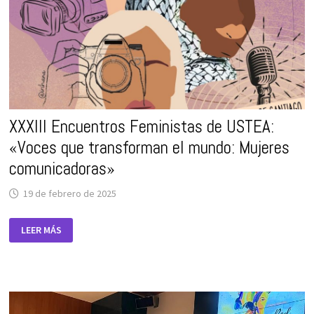
LA
MEMORIA
HISTÓRICA
COMO
HERRAMIENTAS
DE
TRANSFORMACIÓN
SOCIAL.
XXXIII Encuentros Feministas de USTEA:
«Voces que transforman el mundo: Mujeres
comunicadoras»
19 de febrero de 2025
XXXIII
LEER MÁS
ENCUENTROS
FEMINISTAS
DE
USTEA:
«VOCES
QUE
TRANSFORMAN
EL
MUNDO: