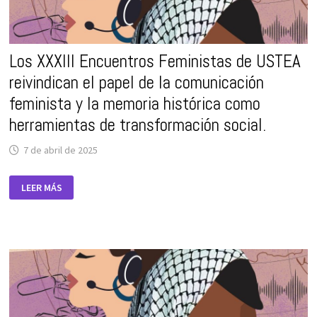
Los XXXIII Encuentros Feministas de USTEA
reivindican el papel de la comunicación
feminista y la memoria histórica como
herramientas de transformación social.
7 de abril de 2025
LOS
LEER MÁS
XXXIII
ENCUENTROS
FEMINISTAS
DE
USTEA
REIVINDICAN
EL
PAPEL
DE
LA
COMUNICACIÓN
FEMINISTA
Y