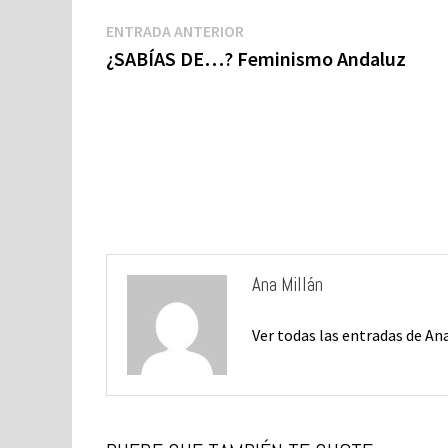
o
ky
dI
sA
y
l
p
Navegación
Entrada
ENTRADA ANTERIOR
de
o
n
p
Li
a
anterior:
¿SABÍAS DE…? Feminismo Andaluz
entradas
k
p
n
ti
k
Ana Millán
Ver todas las entradas de An