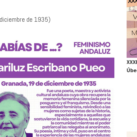
 diciembre de 1935)
m
r
r
XXXI
Úbed