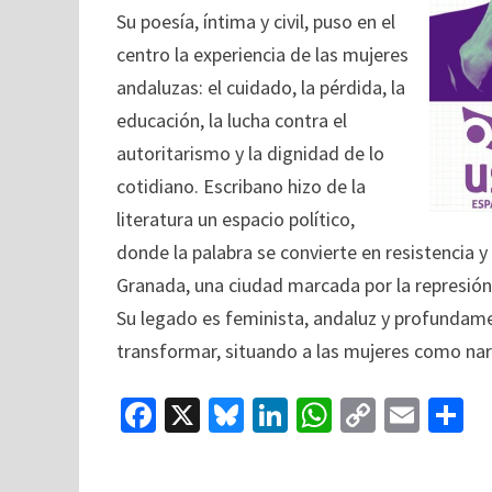
Su poesía, íntima y civil, puso en el
centro la experiencia de las mujeres
andaluzas: el cuidado, la pérdida, la
educación, la lucha contra el
autoritarismo y la dignidad de lo
cotidiano. Escribano hizo de la
literatura un espacio político,
donde la palabra se convierte en resistencia
Granada, una ciudad marcada por la represión f
Su legado es feminista, andaluz y profundame
transformar, situando a las mujeres como narr
Fa
X
Bl
Li
W
C
E
C
ce
u
n
h
o
m
o
b
es
ke
at
p
ai