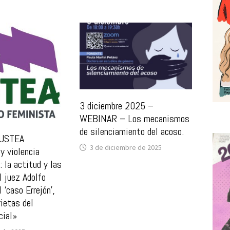
3 diciembre 2025 –
WEBINAR – Los mecanismos
de silenciamiento del acoso.
 USTEA
3 de diciembre de 2025
y violencia
: la actitud y las
l juez Adolfo
l ‘caso Errejón’,
rietas del
cial»