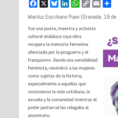
Fa
X
Bl
Li
W
C
E
C
ce
u
n
h
o
m
o
Mariluz Escribano Pueo (Granada, 19 de
b
es
ke
at
p
ai
o
ky
dI
sA
y
l
p
Fue una poeta, maestra y activista
o
n
p
Li
a
cultural andaluza cuya obra
k
p
n
ti
recupera la memoria femenina
k
silenciada por la posguerra y el
franquismo. Desde una sensibilidad
feminista, reivindicó a las mujeres
como sujetas de la historia,
especialmente a aquellas que
sostuvieron la vida cotidiana, la
escuela y la comunidad mientras el
poder patriarcal las relegaba al
anonimato.