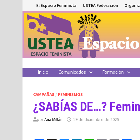
Saltar
El Espacio Feminista
USTEA Federación
Organiz
al
contenido
Inicio
Comunicados
Formación
CAMPAÑAS
/
FEMINISMOS
¿SABÍAS DE…? Femin
por
Ana Millán
19 de diciembre de 2025