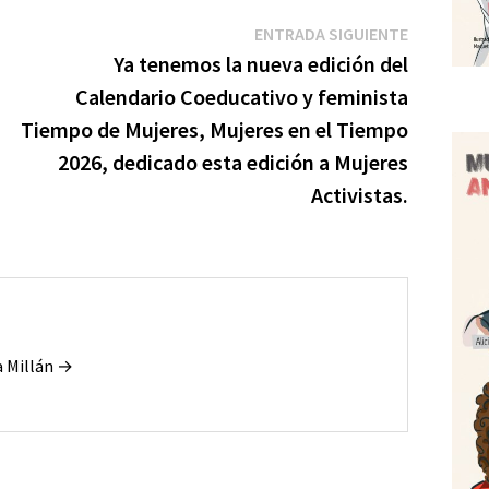
Entrada
ENTRADA SIGUIENTE
r
siguiente:
Ya tenemos la nueva edición del
r
Calendario Coeducativo y feminista
Tiempo de Mujeres, Mujeres en el Tiempo
2026, dedicado esta edición a Mujeres
Activistas.
a Millán →