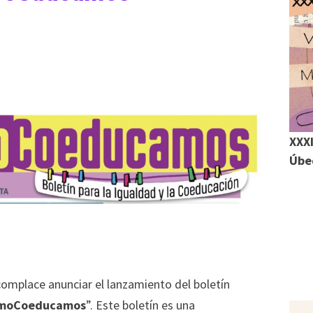
m
XXXI
r
Úbed
r
complace anunciar el lanzamiento del boletín
moCoeducamos
”. Este boletín es una