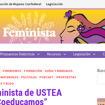
ación de Mujeres Confederal
Legislación
Propuestas Didácticas
Recursos
Legislación
C
Busc
O
/
FEMINISMOS
/
FORMACIÓN
/
GUÍAS Y MANUALES
/
 MATERIALES
/
PELÍCULAS
/
PODCAST
/
PROPUESTAS
S Y BLOG
minista de USTEA
Coeducamos”