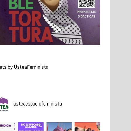
ts by UsteaFeminista
usteaespaciofeminista