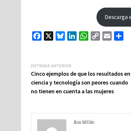
Descarga e
Fa
X
Bl
Li
W
C
E
C
ce
u
n
h
o
m
o
b
es
ke
at
p
ai
o
ky
dI
sA
y
l
p
Navegación
Entrada
ENTRADA ANTERIOR
de
o
n
p
Li
a
anterior:
Cinco ejemplos de que los resultados en
entradas
k
p
n
ti
ciencia y tecnología son peores cuando
k
no tienen en cuenta a las mujeres
Ana Millán