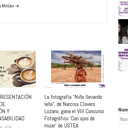
a Millán →
 PRESENTACIÓN
La fotografía “Niña llevando
 DE
leña”, de Narcisa Clavero
Nom
ÓN Y
Lozano, gana el VIII Concurso
SABILIDAD.
Fotográfico ‘Con ojos de
mujer’ de USTEA
de 2026