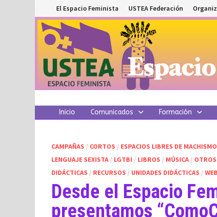
Saltar
El Espacio Feminista
USTEA Federación
Organiz
al
contenido
Inicio
Comunicados
Formación
CAMPAÑAS
/
CORTOS
/
ESPACIOS LIBRES DE MACHISM
LENGUAJE SEXISTA
/
LGTBI
/
LIBROS
/
MÚSICA
/
OTROS
DIDÁCTICAS
/
RECURSOS
/
UNIDADES DIDÁCTICAS
/
WEB
Desde el Espacio Fe
presentamos “Como