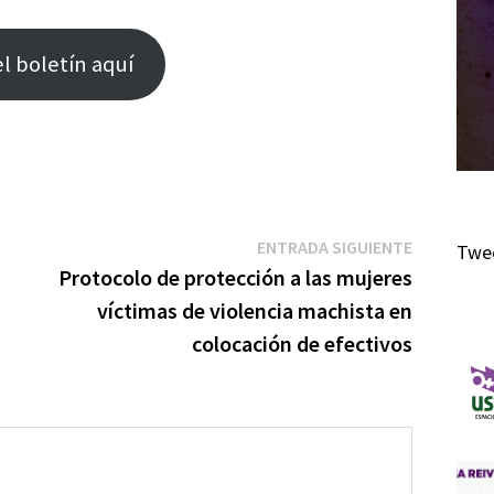
l boletín aquí
m
Entrada
ENTRADA SIGUIENTE
Twee
r
siguiente:
Protocolo de protección a las mujeres
r
víctimas de violencia machista en
colocación de efectivos