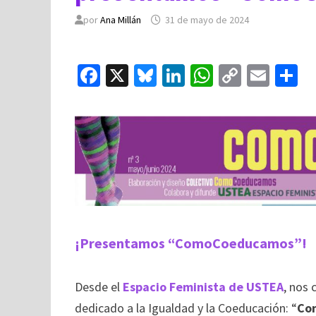
por
Ana Millán
31 de mayo de 2024
Fa
X
Bl
Li
W
C
E
C
ce
u
n
h
o
m
o
b
es
ke
at
p
ai
o
ky
dI
sA
y
l
p
o
n
p
Li
a
k
p
n
ti
k
¡Presentamos “ComoCoeducamos”!
Desde el
Espacio Feminista de USTEA
, nos 
dedicado a la Igualdad y la Coeducación: “
Co