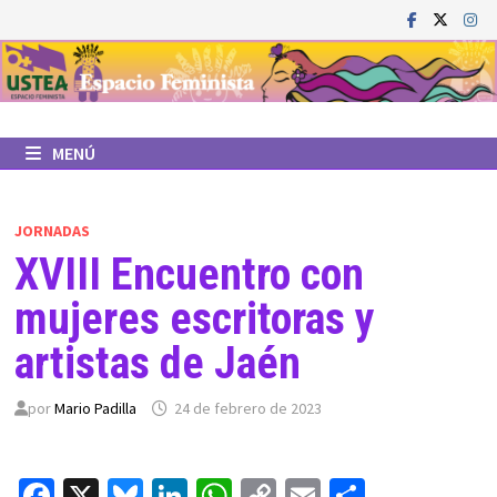
Saltar
al
contenido
MENÚ
JORNADAS
XVIII Encuentro con
mujeres escritoras y
artistas de Jaén
por
Mario Padilla
24 de febrero de 2023
Fa
X
Bl
Li
W
C
E
C