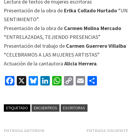
Lectura de textos de mujeres escritoras
Presentación de la obra de
Erika Collado Hurtado
“UN
SENTIMIENTO”.
Presentación de la obra de
Carmen Molina Mercado
“ENTRELAZADAS, TEJIENDO PRESENCIAS”
Presentación del trabajo de
Carmen Guerrero Villalba
“CELEBRAMOS A LAS MUJERES ARTISTAS”
Actuación de la cantautora
Alicia Herrera
.
Fa
X
Bl
Li
W
C
E
C
ce
u
n
h
o
m
o
b
es
ke
at
p
ai
m
o
ky
dI
sA
y
l
p
ETIQUETADO
ENCUENTROS
ESCRITORAS
o
n
p
Li
ar
k
p
n
tir
Navegación
Entrada
E
ENTRADA ANTERIOR
ENTRADA SIGUIENTE