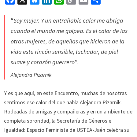
ce
u
n
h
o
m
o
b
es
ke
at
p
ai
m
“
Soy mujer. Y un entrañable calor me abriga
o
ky
dI
sA
y
l
p
cuando el mundo me golpea. Es el calor de las
o
n
p
Li
ar
otras mujeres, de aquellas que hicieron de la
k
p
n
tir
vida este rincón sensible, luchador, de piel
k
suave y corazón guerrero
”.
Alejandra Pizarnik
Y es que aquí, en este Encuentro, muchas de nosotras
sentimos ese calor del que habla Alejandra Pizarnik.
Rodeadas de amigas y compañeras y en un ambiente de
completa sororidad, la Secretaría de Géneros e
Igualdad: Espacio Feminista de USTEA-Jaén celebra su