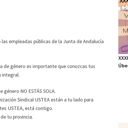
as empleadas públicas de la Junta de Andalucía
m
XXXI
r
Úbed
cia de género es importante que conozcas tus
r
 integral.
a de género NO ESTÁS SOLA.
ización Sindical USTEA están a tu lado para
es USTEA, está contigo.
de tu provincia.