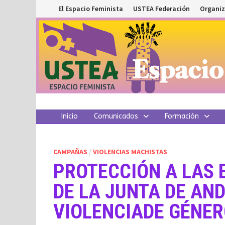
Saltar
El Espacio Feminista
USTEA Federación
Organiz
al
contenido
Inicio
Comunicados
Formación
CAMPAÑAS
/
VIOLENCIAS MACHISTAS
PROTECCIÓN A LAS
DE LA JUNTA DE AN
VIOLENCIADE GÉNE