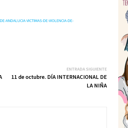
E-ANDALUCIA-VICTIMAS-DE-VIOLENCIA-DE-
m
Entrada
ENTRADA SIGUIENTE
r
siguiente:
A
11 de octubre. DÍA INTERNACIONAL DE
r
LA NIÑA