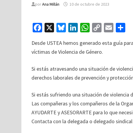
por
Ana Millán
10 de octubre de 2023
Fa
X
Bl
Li
W
C
E
C
ce
u
n
h
o
m
o
Desde USTEA hemos generado esta guía para l
b
es
ke
at
p
ai
víctimas de Violencia de Género.
o
ky
dI
sA
y
l
p
o
n
p
Li
a
Si estás atravesando una situación de violen
k
p
n
ti
derechos laborales de prevención y protección
k
Si estás sufriendo una situación de violenci
Las compañeras y los compañeros de la Organ
AYUDARTE y ASESORARTE para lo que necesit
Contacta con la delegada o delegado sindical 