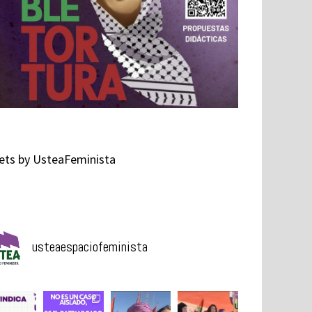
ts by UsteaFeminista
usteaespaciofeminista