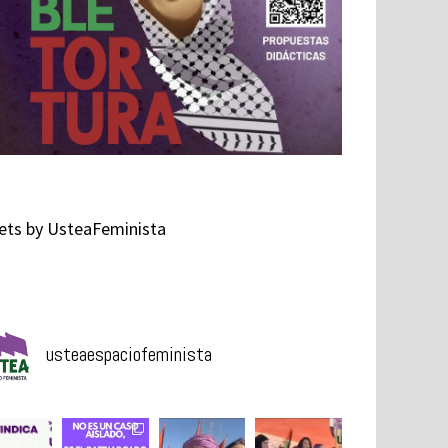
ts by UsteaFeminista
usteaespaciofeminista