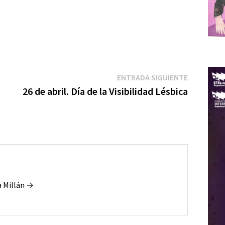
m
r
r
Entrada
ENTRADA SIGUIENTE
siguiente:
26 de abril. Día de la Visibilidad Lésbica
a Millán →