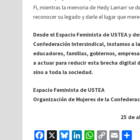
Fi, mientras la memoria de Hedy Lamarr se d
reconocer su legado y darle el lugar que merec
Desde el Espacio Feminista de USTEA y de
Confederación Intersindical, instamos a l
educadores, familias, gobiernos, empresa
a actuar para reducir esta brecha digital 
sino a toda la sociedad.
Espacio Feminista de USTEA
Organización de Mujeres de la Confederaci
25 de a
Fa
X
Bl
Li
W
C
E
C