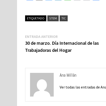
ce
u
n
h
o
m
o
b
es
ke
at
p
ai
o
ky
dI
sA
y
l
p
ETIQUETADO
STEM
TIC
o
n
p
Li
a
k
p
n
ti
Navegación
Entrada
ENTRADA ANTERIOR
k
de
anterior:
30 de marzo. Día Internacional de las
entradas
Trabajadoras del Hogar
Ana Millán
Ver todas las entradas de An