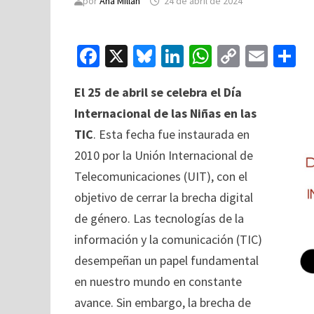
por
Ana Millán
24 de abril de 2024
Fa
X
Bl
Li
W
C
E
C
ce
u
n
h
o
m
o
El 25 de abril se celebra el Día
b
es
ke
at
p
ai
Internacional de las Niñas en las
o
ky
dI
sA
y
l
p
TIC
. Esta fecha fue instaurada en
o
n
p
Li
a
2010 por la Unión Internacional de
k
p
n
ti
Telecomunicaciones (UIT), con el
k
objetivo de cerrar la brecha digital
de género. Las tecnologías de la
información y la comunicación (TIC)
desempeñan un papel fundamental
en nuestro mundo en constante
avance. Sin embargo, la brecha de