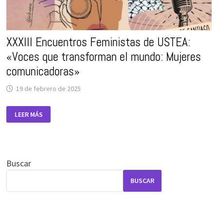
XXXIII Encuentros Feministas de USTEA:
«Voces que transforman el mundo: Mujeres
comunicadoras»
19 de febrero de 2025
XXXIII
LEER MÁS
ENCUENTROS
FEMINISTAS
DE
USTEA:
«VOCES
QUE
TRANSFORMAN
Buscar
EL
MUNDO:
MUJERES
BUSCAR
COMUNICADORAS»