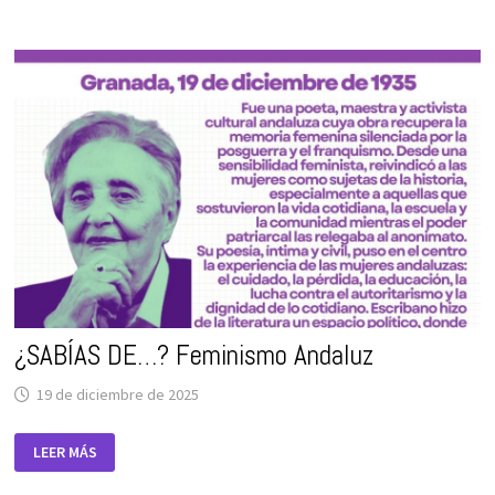
EDICIÓN
DEL
CALENDARIO
COEDUCATIVO
Y
FEMINISTA
TIEMPO
DE
MUJERES,
MUJERES
EN
EL
TIEMPO
2026,
DEDICADO
ESTA
EDICIÓN
A
MUJERES
ACTIVISTAS.
¿SABÍAS DE…? Feminismo Andaluz
19 de diciembre de 2025
¿SABÍAS
LEER MÁS
DE…?
FEMINISMO
ANDALUZ