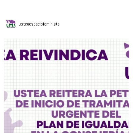
usteaespaciofeminista