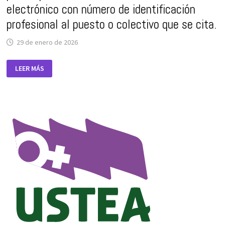
electrónico con número de identificación
profesional al puesto o colectivo que se cita.
29 de enero de 2026
RESOLUCIÓN
LEER MÁS
DE
23
DE
ENERO
DE
2026,
DE
LA
DIRECCIÓN
DEL
INSTITUTO
ANDALUZ
DE
LA
MUJER,
POR
LA
QUE
SE
RECONOCE
EL
USO