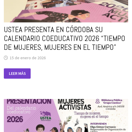
USTEA PRESENTA EN CÓRDOBA SU
CALENDARIO COEDUCATIVO 2026 “TIEMPO
DE MUJERES, MUJERES EN EL TIEMPO”
15 de enero de 2026
USTEA
LEER MÁS
PRESENTA
EN
CÓRDOBA
SU
CALENDARIO
COEDUCATIVO
2026
“TIEMPO
DE
MUJERES,
MUJERES
EN
EL
TIEMPO”