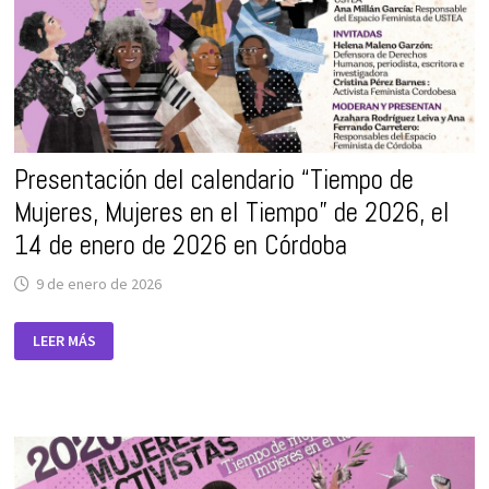
Presentación del calendario “Tiempo de
Mujeres, Mujeres en el Tiempo” de 2026, el
14 de enero de 2026 en Córdoba
9 de enero de 2026
PRESENTACIÓN
LEER MÁS
DEL
CALENDARIO
“TIEMPO
DE
MUJERES,
MUJERES
EN
EL
TIEMPO”
DE