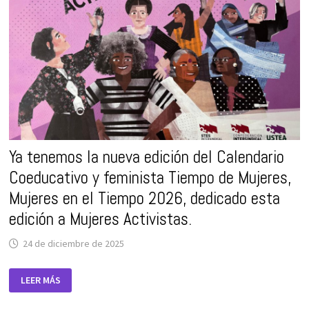
2026,
EL
14
DE
ENERO
DE
2026
EN
CÓRDOBA
Ya tenemos la nueva edición del Calendario
Coeducativo y feminista Tiempo de Mujeres,
Mujeres en el Tiempo 2026, dedicado esta
edición a Mujeres Activistas.
24 de diciembre de 2025
YA
LEER MÁS
TENEMOS
LA
NUEVA