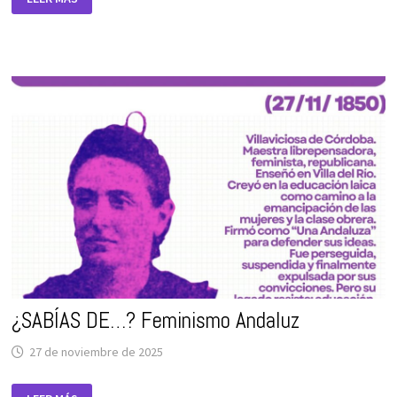
DICIEMBRE
2025
–
WEBINAR
–
LOS
MECANISMOS
DE
SILENCIAMIENTO
DEL
ACOSO.
¿SABÍAS DE…? Feminismo Andaluz
27 de noviembre de 2025
¿SABÍAS