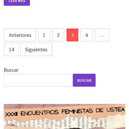
LEER MÁS
DE…?
FEMINISMO
ANDALUZ
Paginación
Anteriores
1
2
3
4
…
de
entradas
14
Siguientes
Buscar
BUSCAR